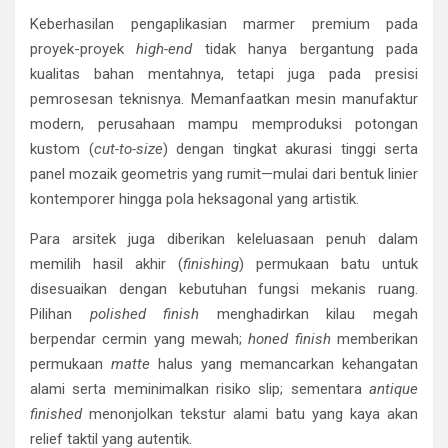
Keberhasilan pengaplikasian marmer premium pada
proyek-proyek
high-end
tidak hanya bergantung pada
kualitas bahan mentahnya, tetapi juga pada presisi
pemrosesan teknisnya. Memanfaatkan mesin manufaktur
modern, perusahaan mampu memproduksi potongan
kustom (
cut-to-size
) dengan tingkat akurasi tinggi serta
panel mozaik geometris yang rumit—mulai dari bentuk linier
kontemporer hingga pola heksagonal yang artistik.
Para arsitek juga diberikan keleluasaan penuh dalam
memilih hasil akhir (
finishing
) permukaan batu untuk
disesuaikan dengan kebutuhan fungsi mekanis ruang.
Pilihan
polished finish
menghadirkan kilau megah
berpendar cermin yang mewah;
honed finish
memberikan
permukaan
matte
halus yang memancarkan kehangatan
alami serta meminimalkan risiko slip; sementara
antique
finished
menonjolkan tekstur alami batu yang kaya akan
relief taktil yang autentik.