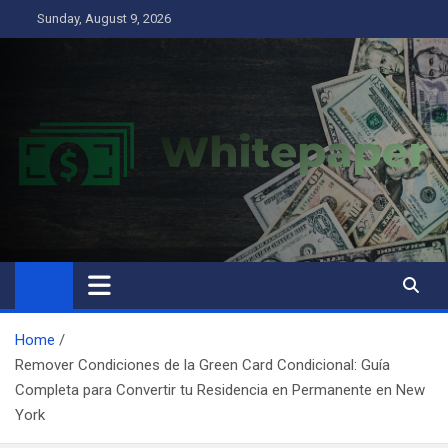
Skip
Sunday, August 9, 2026
to
content
Home
Remover Condiciones de la Green Card Condicional: Guía
Completa para Convertir tu Residencia en Permanente en New
York